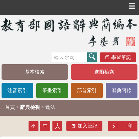
☰
學習筆記
基本檢索
進階檢索
注音索引
筆畫索引
部首索引
辭典附錄
首頁
>
辭典檢視
> 違法
:::
大
中
加入筆記
列 印
小