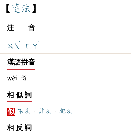
違
法
注 音
ˊ
ˇ
ㄨㄟ
ㄈㄚ
漢語拼音
wéi fǎ
相 似 詞
不法
、
非法
、
犯法
似
相 反 詞