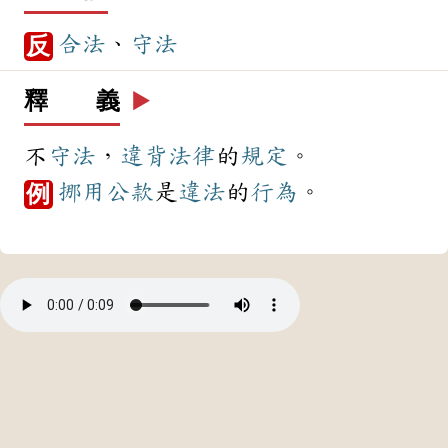
合法
、
守法
反
釋 義
▶️
不
守法
，
違背
法律
的
規定
。
挪用
公款
是
違法
的
行為
。
例