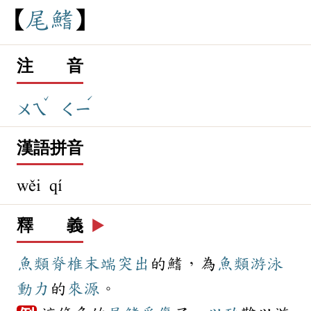
尾
鰭
注 音
ˇ
ˊ
ㄨㄟ
ㄑㄧ
漢語拼音
wěi qí
釋 義
▶️
魚類
脊椎
末端
突出
的鰭，為
魚類
游泳
動力
的
來源
。