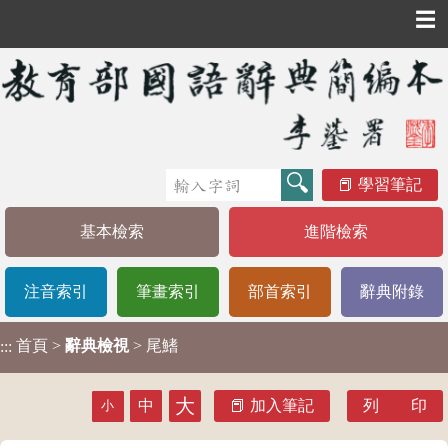
☰
學習筆記
基本檢索
進階檢索
注音索引
筆畫索引
部首索引
辭典附錄
首頁
>
辭典檢視
> 尾鰭
:::
大
中
加入筆記
列 印
小