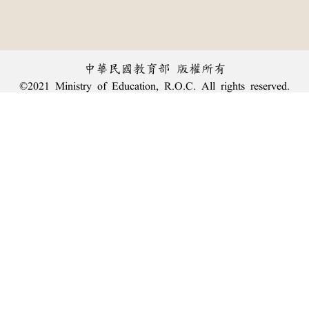
中華民國教育部 版權所有
©2021 Ministry of Education, R.O.C. All rights reserved.
︿
:::
個資法及隱私聲明
|
辭典公眾授權網
|
意見交流
|
網網相連
三峽總院區地址：新北市三峽區三樹路2號、
臺北院區地址：臺北市大安區和平東路一段179號、
回頂端
臺中院區地址：臺中市豐原區師範街67號
電話總機：
(02)7740-7890
、
傳真：(02)7740-7064、
TANet VoIP：9009-7890
線上人數: 2689
累積總人次: 239,922,281