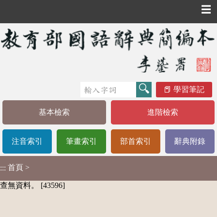
☰
學習筆記
基本檢索
進階檢索
注音索引
筆畫索引
部首索引
辭典附錄
首頁
>
:::
查無資料。 [43596]