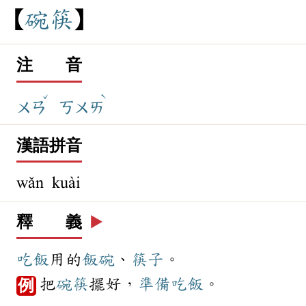
碗
筷
注 音
ˇ
ˋ
ㄨㄢ
ㄎㄨㄞ
漢語拼音
wǎn kuài
釋 義
▶️
吃飯
用的
飯碗
、
筷子
。
把
碗筷
擺好，
準備
吃飯
。
例