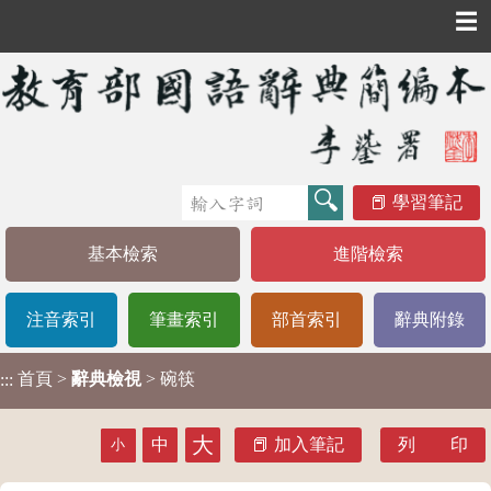
☰
學習筆記
基本檢索
進階檢索
注音索引
筆畫索引
部首索引
辭典附錄
首頁
>
辭典檢視
> 碗筷
:::
大
中
加入筆記
列 印
小