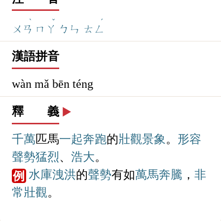
ˋ
ˇ
ˊ
ㄨㄢ
ㄇㄚ
ㄅㄣ
ㄊㄥ
漢語拼音
wàn mǎ bēn téng
釋 義
▶️
千萬
匹馬
一起
奔跑
的
壯觀
景象
。
形容
聲勢
猛烈
、
浩大
。
水庫
洩洪
的
聲勢
有如
萬馬奔騰
，
非
例
常
壯觀
。