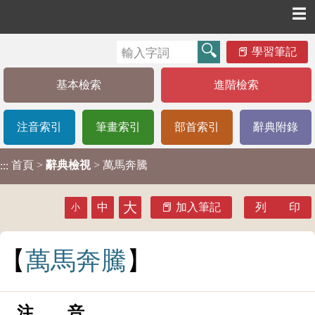
☰
學習筆記
基本檢索
進階檢索
注音索引
筆畫索引
部首索引
辭典附錄
首頁
>
辭典檢視
> 萬馬奔騰
:::
大
中
加入筆記
列 印
小
萬
馬
奔
騰
注 音