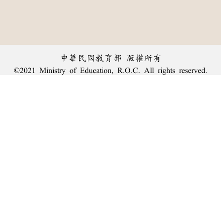
中華民國教育部 版權所有
©2021 Ministry of Education, R.O.C. All rights reserved.
︿
:::
個資法及隱私聲明
|
辭典公眾授權網
|
意見交流
|
網網相連
三峽總院區地址：新北市三峽區三樹路2號、
臺北院區地址：臺北市大安區和平東路一段179號、
回頂端
臺中院區地址：臺中市豐原區師範街67號
電話總機：
(02)7740-7890
、
傳真：(02)7740-7064、
TANet VoIP：9009-7890
線上人數: 1357