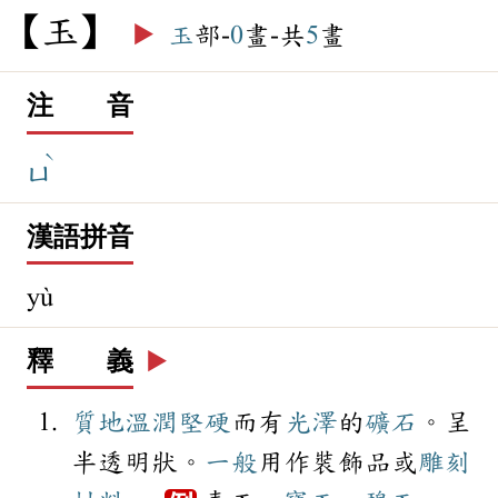
玉
▶️
玉
部-
0
畫-共
5
畫
注 音
ˋ
ㄩ
漢語拼音
yù
釋 義
▶️
質地
溫潤
堅硬
而有
光澤
的
礦石
。呈
半透明狀。
一般
用作裝飾品或
雕刻