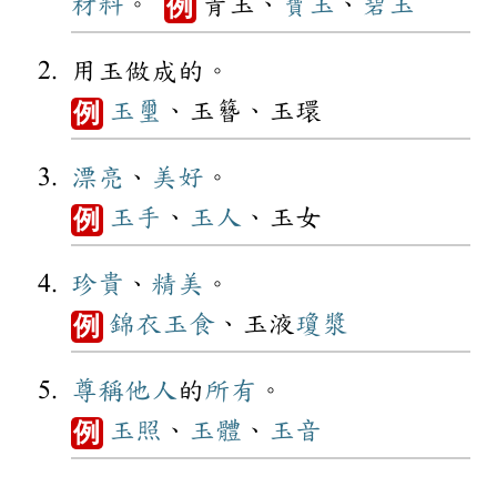
材料
。
青玉、
寶玉
、
碧玉
例
用玉做成的。
玉璽
、玉簪、玉環
例
漂亮
、
美好
。
玉手
、
玉人
、玉女
例
珍貴
、
精美
。
錦衣玉食
、玉液
瓊漿
例
尊稱
他人
的
所有
。
玉照
、
玉體
、
玉音
例