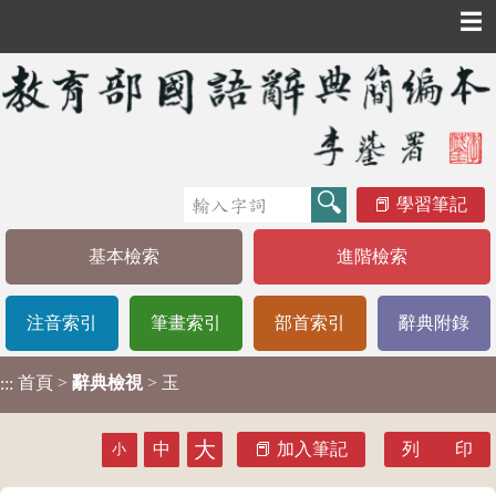
☰
學習筆記
基本檢索
進階檢索
注音索引
筆畫索引
部首索引
辭典附錄
首頁
>
辭典檢視
> 玉
:::
大
中
加入筆記
列 印
小