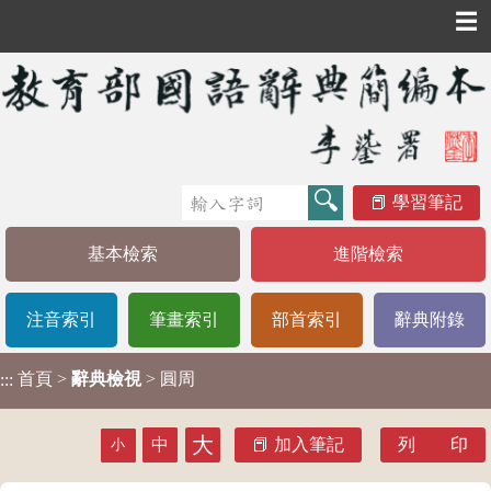
☰
學習筆記
基本檢索
進階檢索
注音索引
筆畫索引
部首索引
辭典附錄
首頁
>
辭典檢視
> 圓周
:::
大
中
加入筆記
列 印
小