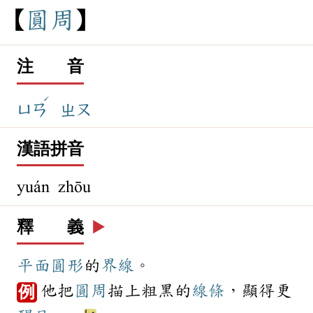
圓
周
注 音
ˊ
ㄩㄢ
ㄓㄡ
漢語拼音
yuán zhōu
釋 義
▶️
平面
圓形
的
界線
。
他把
圓周
描上粗黑的
線條
，顯得更
例