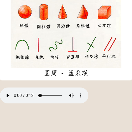
圓周 - 藍采瑛