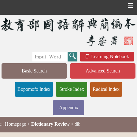
☰
Learning Notebook
Basic Search
Advanced Search
Bopomofo Index
Stroke Index
Radical Index
Appendix
Homepage
>
Dictionary Review
> 暈
:::