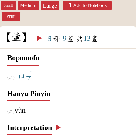
Large
Medium
Add to Notebook
Small
Print
暈
▶️
日
部-
9
畫-共
13
畫
Bopomofo
ˋ
ㄩㄣ
Hanyu Pinyin
yùn
Interpretation
▶️