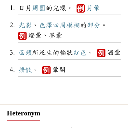
日月
周圍
的光環。
月暈
例
光影
、
色澤
四周
模糊
的
部分
。
燈暈、墨暈
例
面頰
所泛生的輪狀
紅色
。
酒暈
例
擴散
。
暈開
例
Heteronym