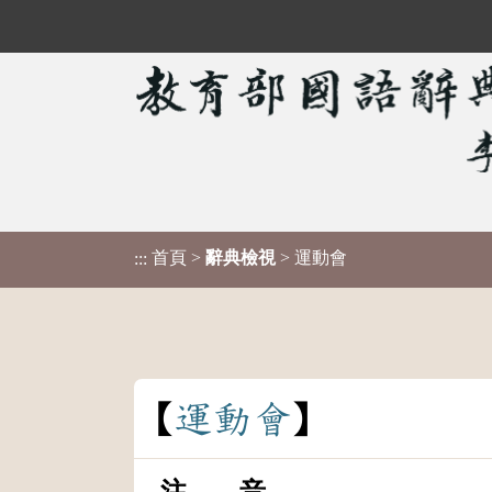
首頁
>
辭典檢視
> 運動會
:::
運
動
會
注 音