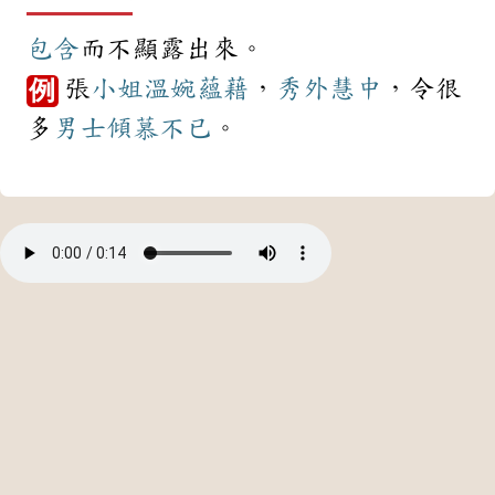
包含
而不顯露出來。
張
小姐
溫婉
蘊藉
，
秀外慧中
，令很
例
多
男士
傾慕
不已
。