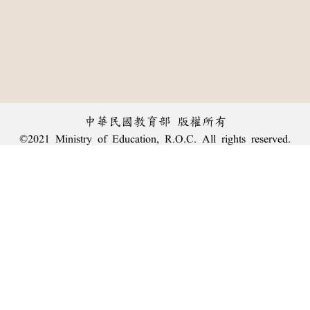
中華民國教育部 版權所有
©2021 Ministry of Education, R.O.C. All rights reserved.
︿
:::
個資法及隱私聲明
|
辭典公眾授權網
|
意見交流
|
網網相連
三峽總院區地址：新北市三峽區三樹路2號、
臺北院區地址：臺北市大安區和平東路一段179號、
回頂端
臺中院區地址：臺中市豐原區師範街67號
電話總機：
(02)7740-7890
、
傳真：(02)7740-7064、