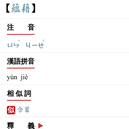
蘊
藉
注 音
ˋ
ˋ
ㄩㄣ
ㄐㄧㄝ
漢語拼音
yùn jiè
相 似 詞
含蓄
似
釋 義
▶️