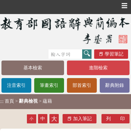
☰
學習筆記
基本檢索
進階檢索
注音索引
筆畫索引
部首索引
辭典附錄
首頁
>
辭典檢視
> 蘊藉
:::
大
中
加入筆記
列 印
小