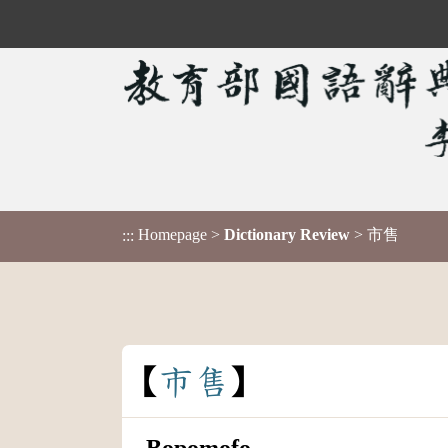
Homepage
>
Dictionary Review
> 市售
:::
市
售
Bopomofo