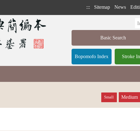
:::
Sitemap
News
Editi
Basic Search
Bopomofo Index
Stroke I
Medium
Small