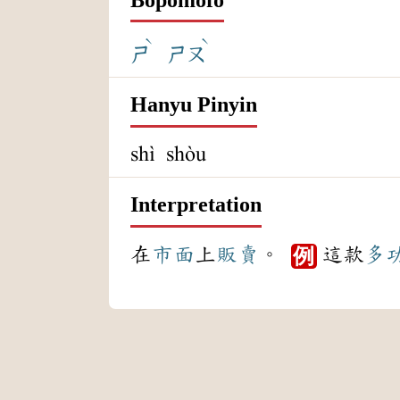
ˋ
ˋ
ㄕ
ㄕㄡ
Hanyu Pinyin
shì shòu
Interpretation
在
市面
上
販賣
。
這款
多
例