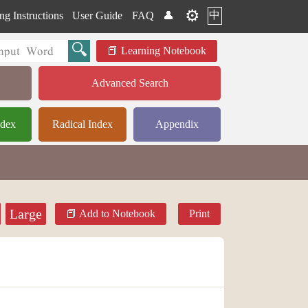
⚙️
中
ng Instructions
User Guide
FAQ
👤
Learning Notebook
Advanced Search
ndex
Radical Index
Appendix
Large
Add to Notebook
Print