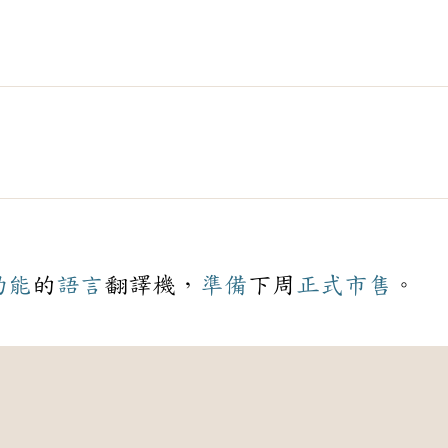
功能
的
語言
翻譯機，
準備
下周
正式
市售
。