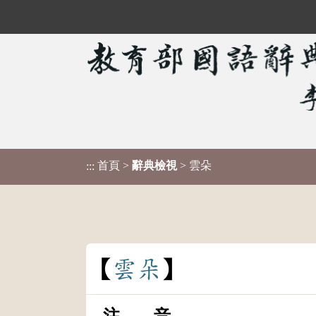
首頁
>
辭典檢視
> 雲朵
:::
雲
朵
注 音