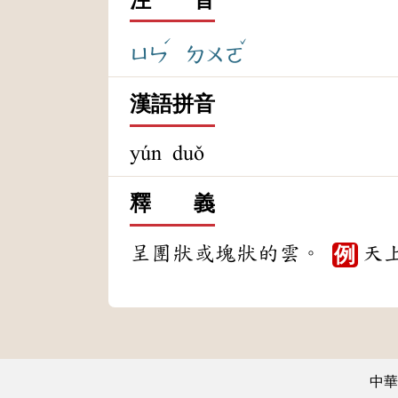
ˊ
ˇ
ㄩㄣ
ㄉㄨㄛ
漢語拼音
yún duǒ
釋 義
呈團狀或塊狀的雲。
天
例
中華