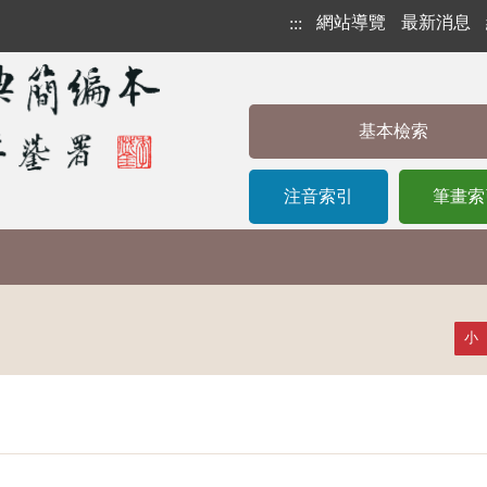
網站導覽
最新消息
:::
基本檢索
注音索引
筆畫索
小