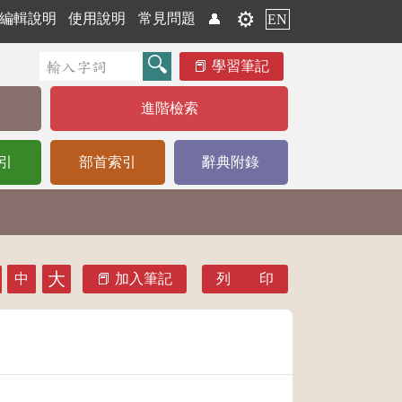
⚙️
編輯說明
使用說明
常見問題
👤
EN
學習筆記
進階檢索
引
部首索引
辭典附錄
大
中
加入筆記
列 印