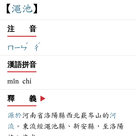
澠
池
注 音
ˇ
ˊ
ㄇㄧㄣ
ㄔ
漢語拼音
mǐn chí
釋 義
▶️
源於
河南省洛陽縣西北嶔岑山的
河
流
。東流經澠池縣、新安縣，至洛陽