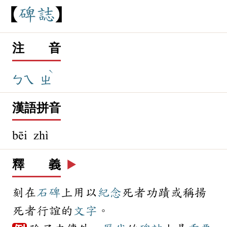
碑
誌
注 音
ˋ
ㄅㄟ
ㄓ
漢語拼音
bēi zhì
釋 義
▶️
刻在
石碑
上用以
紀念
死者功蹟或稱揚
死者行誼的
文字
。