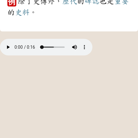
除了史傳外，
歷代
的
碑誌
也是
重要
例
的
史料
。