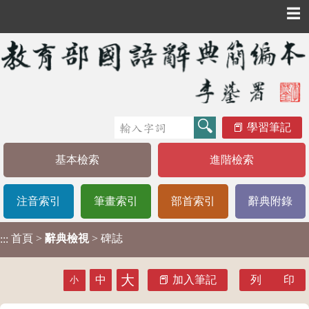
☰
學習筆記
基本檢索
進階檢索
注音索引
筆畫索引
部首索引
辭典附錄
首頁
>
辭典檢視
> 碑誌
:::
大
中
加入筆記
列 印
小