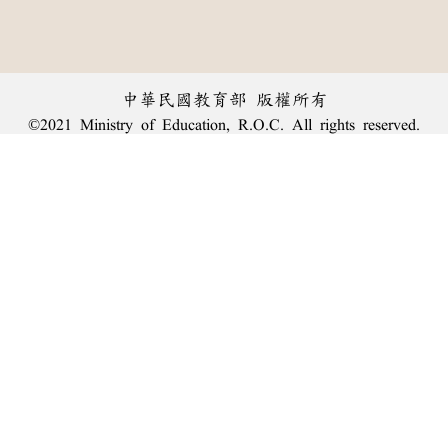
中華民國教育部 版權所有
©2021 Ministry of Education, R.O.C. All rights reserved.
︿
:::
個資法及隱私聲明
|
辭典公眾授權網
|
意見交流
|
網網相連
三峽總院區地址：新北市三峽區三樹路2號、
臺北院區地址：臺北市大安區和平東路一段179號、
回頂端
臺中院區地址：臺中市豐原區師範街67號
電話總機：
(02)7740-7890
、
傳真：(02)7740-7064、
TANet VoIP：9009-7890
線上人數: 1854
累積總人次: 239,944,082