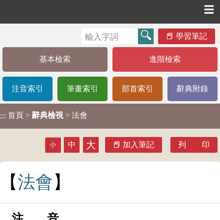
☰
學習筆記
基本檢索
進階檢索
注音索引
筆畫索引
部首索引
辭典附錄
首頁
>
辭典檢視
> 法會
:::
大
中
加入筆記
列 印
小
法
會
注 音