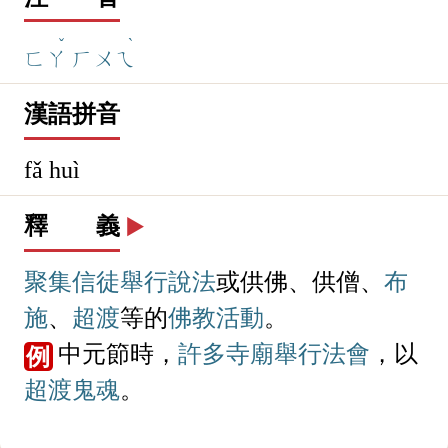
ˇ
ˋ
ㄈㄚ
ㄏㄨㄟ
漢語拼音
fǎ huì
釋 義
▶️
聚集
信徒
舉行
說法
或供佛、供僧、
布
施
、
超渡
等的
佛教
活動
。
中元節時，
許多
寺廟
舉行
法會
，以
例
超渡
鬼魂
。