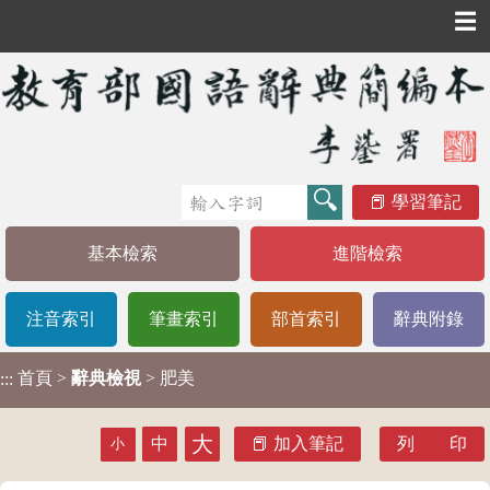
☰
學習筆記
基本檢索
進階檢索
注音索引
筆畫索引
部首索引
辭典附錄
首頁
>
辭典檢視
> 肥美
:::
大
中
加入筆記
列 印
小