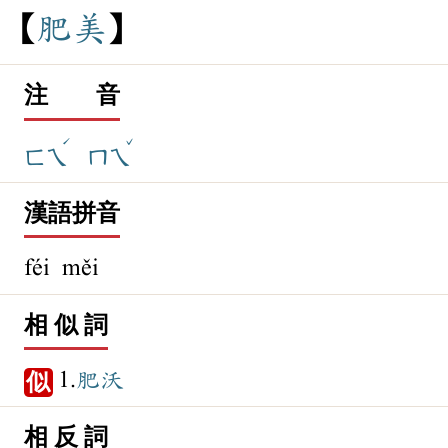
肥
美
注 音
ˊ
ˇ
ㄈㄟ
ㄇㄟ
漢語拼音
féi měi
相 似 詞
1.
肥沃
似
相 反 詞