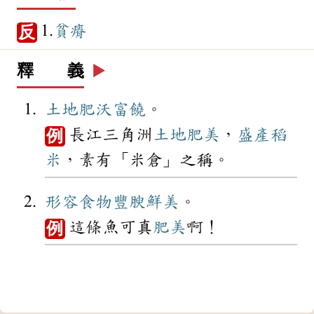
1.
貧瘠
反
釋 義
▶️
土地
肥沃
富饒
。
長江三角洲
土地
肥美
，
盛產
稻
例
米
，素有「米倉」之稱。
形容
食物
豐腴
鮮美
。
這條魚可真
肥美
啊！
例