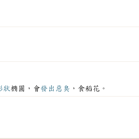
形狀
橢圓，會
發出
惡臭
，食稻花。