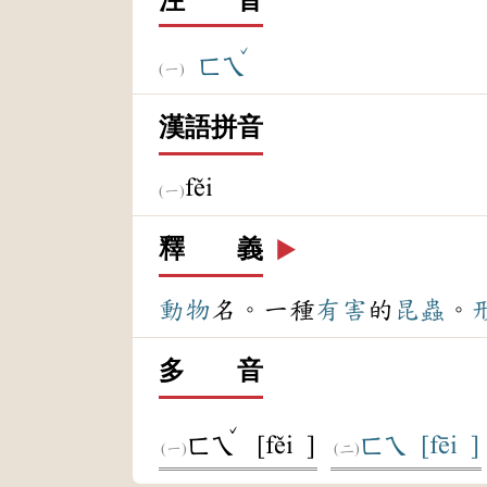
ˇ
ㄈㄟ
漢語拼音
fěi
釋 義
▶️
動物
名。一種
有害
的
昆蟲
。
多 音
ˇ
[fěi ]
[fēi ]
ㄈㄟ
ㄈㄟ