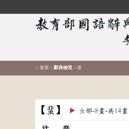
首頁
>
辭典檢視
> 蜚
:::
蜚
▶️
虫
部-
8
畫-共
14
畫
注 音