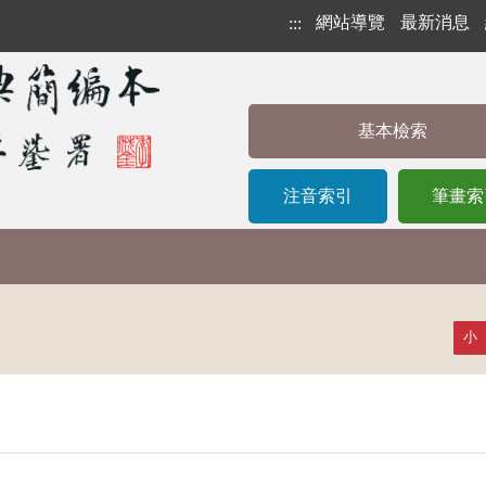
網站導覽
最新消息
:::
基本檢索
注音索引
筆畫索
小