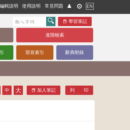
⚙️
編輯說明
使用說明
常見問題
👤
EN
學習筆記
進階檢索
引
部首索引
辭典附錄
大
中
加入筆記
列 印