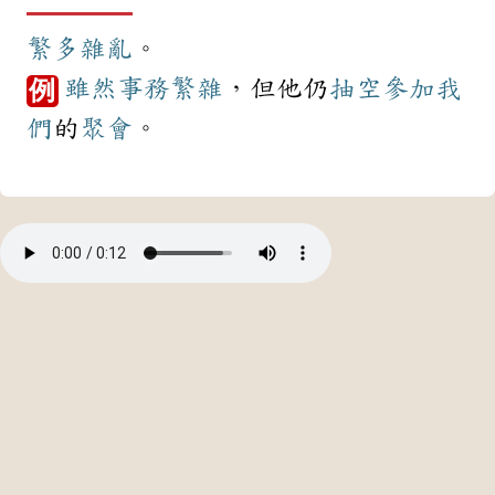
繁多
雜亂
。
雖然
事務
繁雜
，但他仍
抽空
參加
我
例
們
的
聚會
。