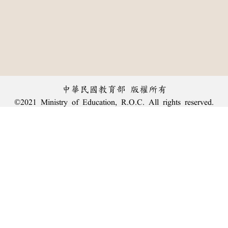
中華民國教育部 版權所有
©2021 Ministry of Education, R.O.C. All rights reserved.
︿
:::
個資法及隱私聲明
|
辭典公眾授權網
|
意見交流
|
網網相連
三峽總院區地址：新北市三峽區三樹路2號、
臺北院區地址：臺北市大安區和平東路一段179號、
回頂端
臺中院區地址：臺中市豐原區師範街67號
電話總機：
(02)7740-7890
、
傳真：(02)7740-7064、