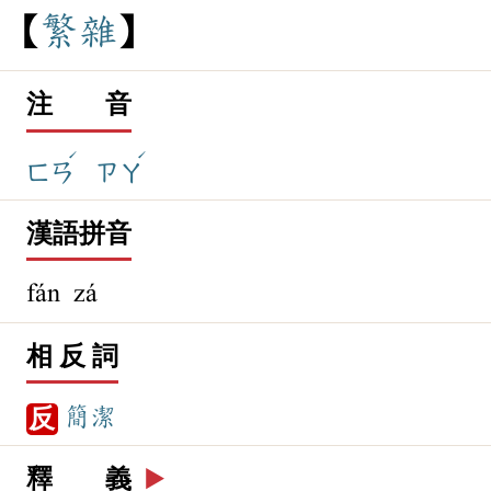
繁
雜
注 音
ˊ
ˊ
ㄈㄢ
ㄗㄚ
漢語拼音
fán zá
相 反 詞
簡潔
反
釋 義
▶️