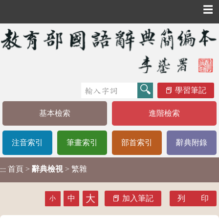
☰
學習筆記
基本檢索
進階檢索
注音索引
筆畫索引
部首索引
辭典附錄
首頁
>
辭典檢視
> 繁雜
:::
大
中
加入筆記
列 印
小