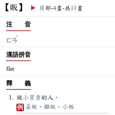
販
▶️
貝
部-
4
畫-共
11
畫
注 音
ˋ
ㄈㄢ
漢語拼音
fàn
釋 義
做
小買賣
的人。
菜販
、
攤販
、
小販
例