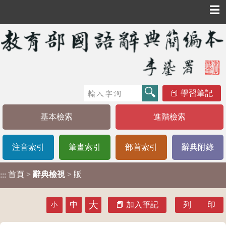
☰
學習筆記
基本檢索
進階檢索
注音索引
筆畫索引
部首索引
辭典附錄
首頁
>
辭典檢視
> 販
:::
大
中
加入筆記
列 印
小