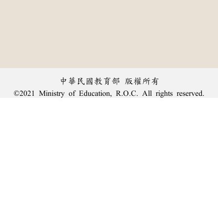
中華民國教育部 版權所有
©2021 Ministry of Education, R.O.C. All rights reserved.
︿
:::
個資法及隱私聲明
|
辭典公眾授權網
|
意見交流
|
網網相連
三峽總院區地址：新北市三峽區三樹路2號、
臺北院區地址：臺北市大安區和平東路一段179號、
回頂端
臺中院區地址：臺中市豐原區師範街67號
電話總機：
(02)7740-7890
、
傳真：(02)7740-7064、
TANet VoIP：9009-7890