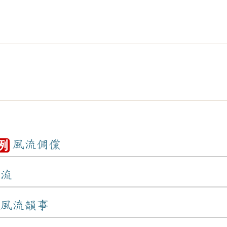
風流倜儻
例
流
風流韻事