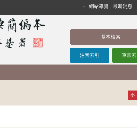
網站導覽
最新消息
:::
基本檢索
注音索引
筆畫索
小