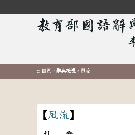
首頁
>
辭典檢視
> 風流
:::
風
流
注 音