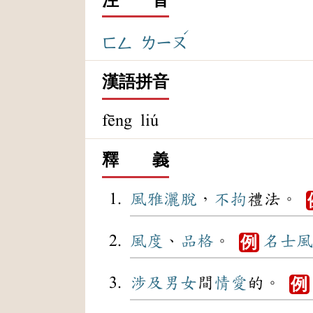
ˊ
ㄈㄥ
ㄌㄧㄡ
漢語拼音
fēng liú
釋 義
風雅
灑脫
，
不拘
禮法。
風度
、
品格
。
名士
風
例
涉及
男女
間
情愛
的。
例