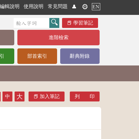
⚙️
編輯說明
使用說明
常見問題
👤
EN
學習筆記
進階檢索
引
部首索引
辭典附錄
大
中
加入筆記
列 印