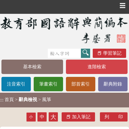
☰
學習筆記
基本檢索
進階檢索
注音索引
筆畫索引
部首索引
辭典附錄
首頁
>
辭典檢視
> 風箏
:::
大
中
加入筆記
列 印
小