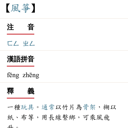
風
箏
注 音
ㄈㄥ
ㄓㄥ
漢語拼音
fēng zhēng
釋 義
一種
玩具
。
通常
以竹片為
骨架
，糊以
紙、布等，用長線繫綁，可乘風飛
升。