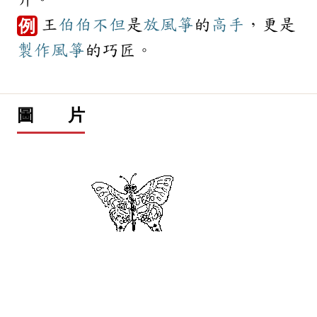
王
伯伯
不但
是
放風箏
的
高手
，更是
例
製作
風箏
的巧匠。
圖 片