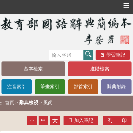
☰
學習筆記
基本檢索
進階檢索
注音索引
筆畫索引
部首索引
辭典附錄
首頁
>
辭典檢視
> 風尚
:::
大
中
加入筆記
列 印
小