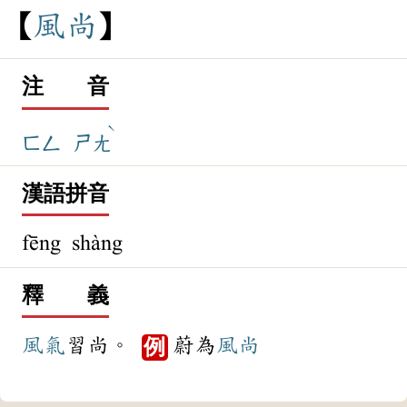
風
尚
注 音
ˋ
ㄈㄥ
ㄕㄤ
漢語拼音
fēng shàng
釋 義
風氣
習尚。
蔚為
風尚
例