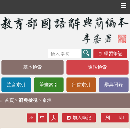
☰
學習筆記
基本檢索
進階檢索
注音索引
筆畫索引
部首索引
辭典附錄
首頁
>
辭典檢視
> 奉承
:::
大
中
加入筆記
列 印
小