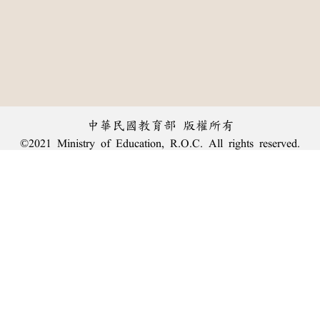
中華民國教育部 版權所有
©2021 Ministry of Education, R.O.C. All rights reserved.
︿
:::
個資法及隱私聲明
|
辭典公眾授權網
|
意見交流
|
網網相連
三峽總院區地址：新北市三峽區三樹路2號、
臺北院區地址：臺北市大安區和平東路一段179號、
回頂端
臺中院區地址：臺中市豐原區師範街67號
電話總機：
(02)7740-7890
、
傳真：(02)7740-7064、