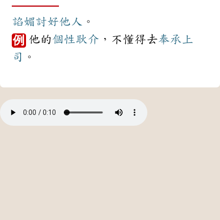
諂媚
討好
他人
。
他的
個性
耿介
，不懂得去
奉承
上
例
司
。