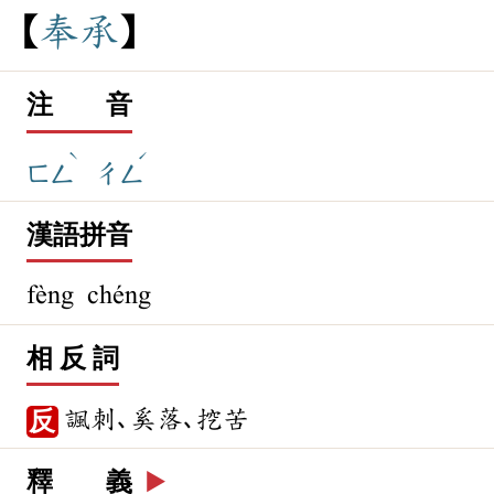
奉
承
注 音
ˋ
ˊ
ㄈㄥ
ㄔㄥ
漢語拼音
fèng chéng
相 反 詞
諷刺､奚落､挖苦
反
釋 義
▶️