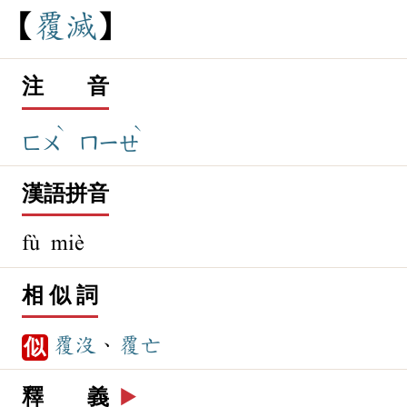
覆
滅
注 音
ˋ
ˋ
ㄈㄨ
ㄇㄧㄝ
漢語拼音
fù miè
相 似 詞
覆沒
、
覆亡
似
釋 義
▶️