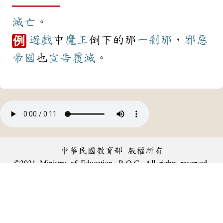
滅亡
。
遊戲
中
魔王
倒下的那
一剎那
，
邪惡
例
帝國
也
宣告
覆滅
。
中華民國教育部 版權所有
©2021 Ministry of Education, R.O.C. All rights reserved.