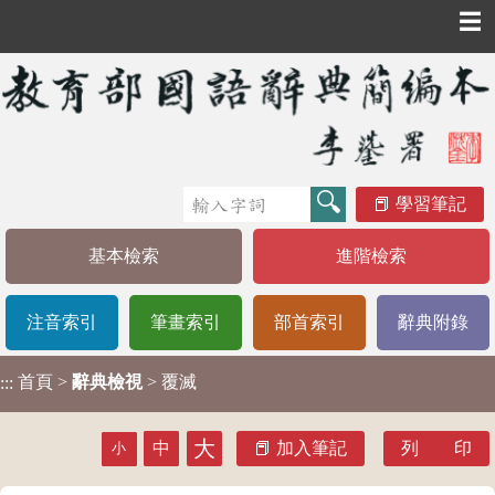
☰
學習筆記
基本檢索
進階檢索
注音索引
筆畫索引
部首索引
辭典附錄
首頁
>
辭典檢視
> 覆滅
:::
大
中
加入筆記
列 印
小