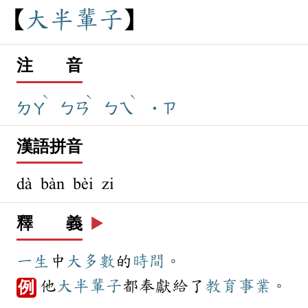
大
半
輩
子
注 音
ˋ
ˋ
ˋ
ㄉㄚ
ㄅㄢ
ㄅㄟ
˙ㄗ
漢語拼音
dà bàn bèi zi
釋 義
▶️
一生
中
大多數
的
時間
。
他
大半輩子
都奉獻給了
教育
事業
。
例