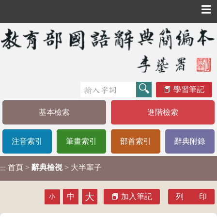
☰
學習筆記
基本檢索
進階檢索
注音索引
筆畫索引
部首索引
辭典附錄
首頁
>
辭典檢視
> 大半輩子
:::
大
中
加入筆記
列 印
小