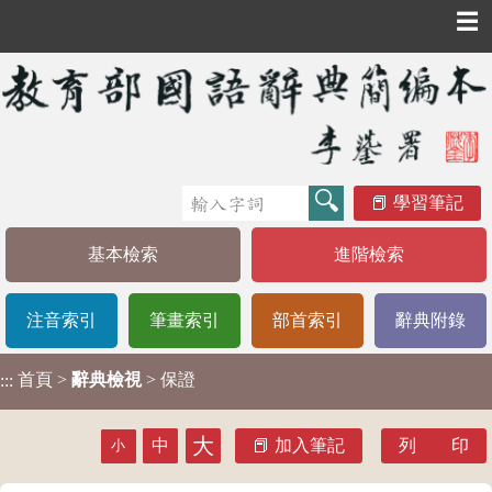
☰
學習筆記
基本檢索
進階檢索
注音索引
筆畫索引
部首索引
辭典附錄
首頁
>
辭典檢視
> 保證
:::
大
中
加入筆記
列 印
小