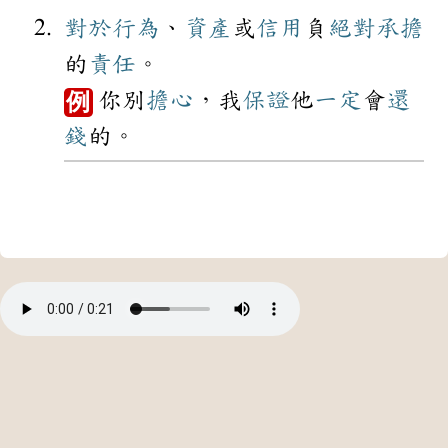
對於
行為
、
資產
或
信用
負
絕對
承擔
的
責任
。
你別
擔心
，我
保證
他
一定
會
還
例
錢
的。