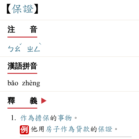
保
證
注 音
ˇ
ˋ
ㄅㄠ
ㄓㄥ
漢語拼音
bǎo zhèng
釋 義
▶️
作為
擔保
的
事物
。
他用
房子
作為
貸款
的
保證
。
例