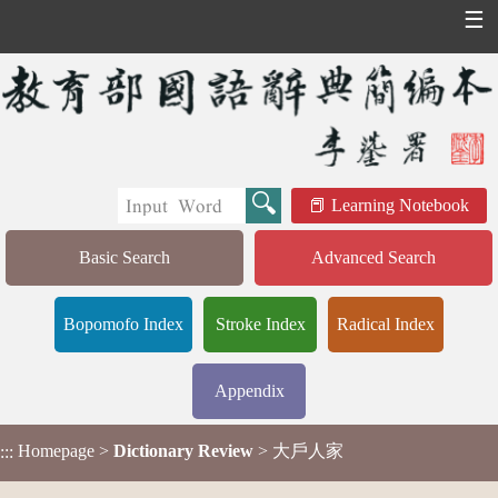
☰
Learning Notebook
Basic Search
Advanced Search
Bopomofo Index
Stroke Index
Radical Index
Appendix
Homepage
>
Dictionary Review
> 大戶人家
:::