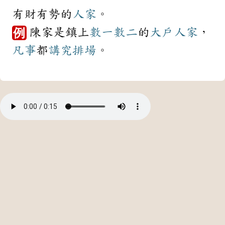
有財有勢的
人家
。
陳家是鎮上
數一數二
的
大戶人家
，
例
凡事
都
講究
排場
。