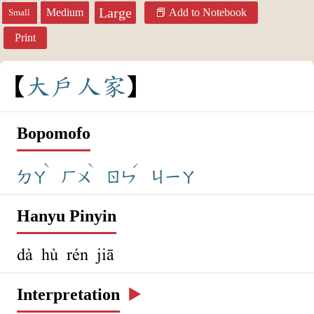
Large
Medium
Add to Notebook
Small
Print
大
戶
人
家
Bopomofo
ˋ
ˋ
ˊ
ㄉㄚ
ㄏㄨ
ㄖㄣ
ㄐㄧㄚ
Hanyu Pinyin
dà hù rén jiā
Interpretation
▶️