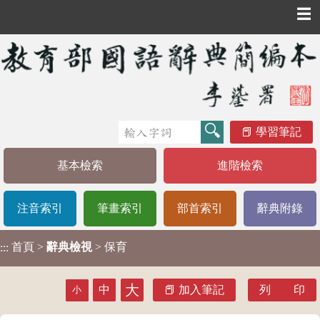
☰
學習筆記
基本檢索
進階檢索
注音索引
筆畫索引
部首索引
辭典附錄
首頁
>
辭典檢視
> 保育
:::
大
中
加入筆記
列 印
小