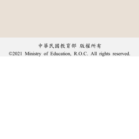
中華民國教育部 版權所有
©2021 Ministry of Education, R.O.C. All rights reserved.
︿
:::
個資法及隱私聲明
|
辭典公眾授權網
|
意見交流
|
網網相連
三峽總院區地址：新北市三峽區三樹路2號、
臺北院區地址：臺北市大安區和平東路一段179號、
回頂端
臺中院區地址：臺中市豐原區師範街67號
電話總機：
(02)7740-7890
、
傳真：(02)7740-7064、
TANet VoIP：9009-7890