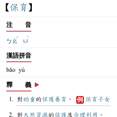
保
育
注 音
ˇ
ˋ
ㄅㄠ
ㄩ
漢語拼音
bǎo yù
釋 義
▶️
對
幼童
的
保護
養育
。
保育
子女
例
對
天然資源
的
保護
及
合理
利用
。