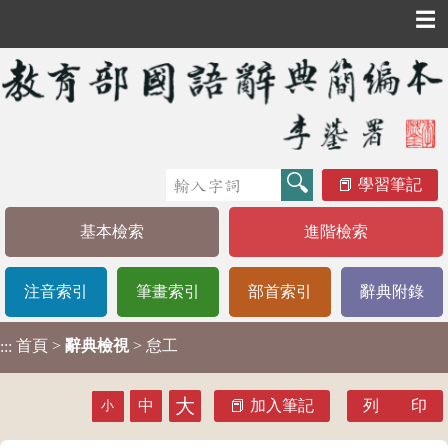
☰
學習筆記
基本檢索
進階檢索
注音索引
筆畫索引
部首索引
辭典附錄
首頁
>
辭典檢視
> 怠工
:::
大
中
加入筆記
列 印
小