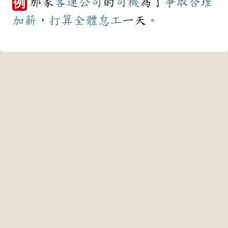
那家
客運
公司
的
司機
為了
爭取
合理
例
加薪
，
打算
全體
怠工
一天。