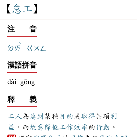
怠
工
注 音
ˋ
ㄉㄞ
ㄍㄨㄥ
漢語拼音
dài gōng
釋 義
工人
為
達到
某種
目的
或
取得
某項
利
益
，而
故意
降低
工作
效率
的
行動
。