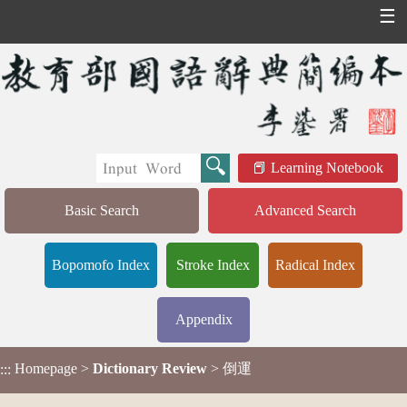
☰
Learning Notebook
Basic Search
Advanced Search
Bopomofo Index
Stroke Index
Radical Index
Appendix
Homepage
>
Dictionary Review
> 倒運
:::