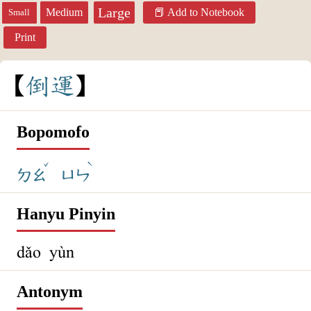
Large
Medium
Add to Notebook
Small
Print
倒
運
Bopomofo
ˇ
ˋ
ㄉㄠ
ㄩㄣ
Hanyu Pinyin
dǎo yùn
Antonym