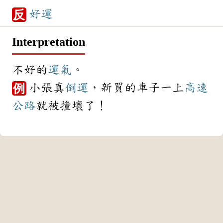
好運
反
Interpretation
不好的
運氣
。
小張真
倒運
，新買的車子一上
高速
例
公路
就被撞壞了！