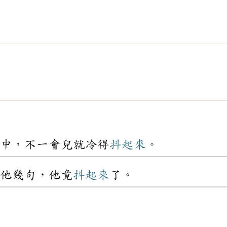
中，不一會兒就冷得
抖起來
。
他幾句，他竟
抖起來
了。