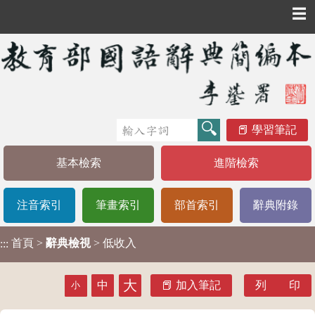
☰
學習筆記
基本檢索
進階檢索
注音索引
筆畫索引
部首索引
辭典附錄
首頁
>
辭典檢視
> 低收入
:::
大
中
加入筆記
列 印
小