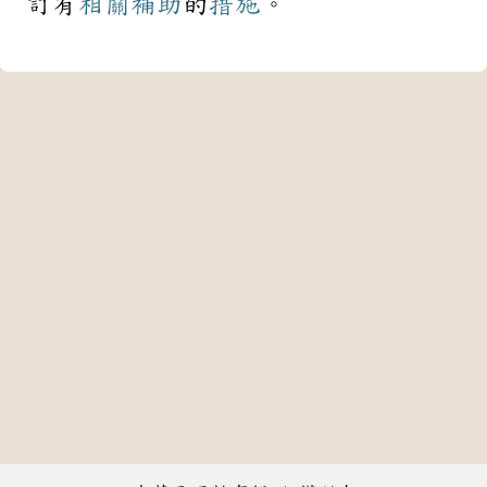
訂有
相關
補助
的
措施
。