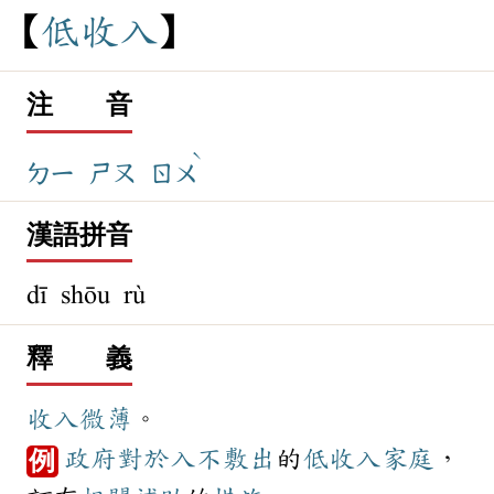
低
收
入
注 音
ˋ
ㄉㄧ
ㄕㄡ
ㄖㄨ
漢語拼音
dī shōu rù
釋 義
收入
微薄
。
政府
對於
入不敷出
的
低收入
家庭
，
例