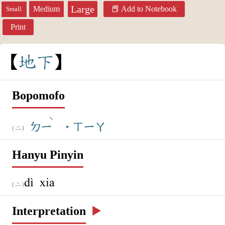
Large
Medium
Add to Notebook
Small
Print
地
下
Bopomofo
ˋ
ㄉㄧ
˙ㄒㄧㄚ
Hanyu Pinyin
dì xia
Interpretation
▶️