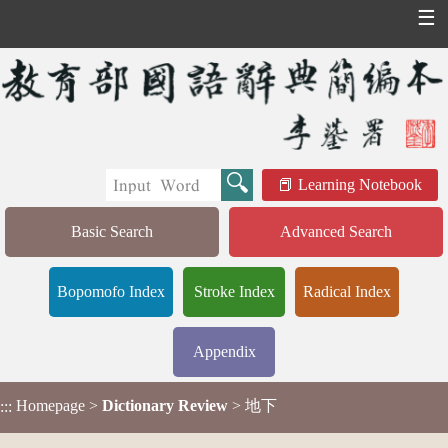
☰
Learning Notebook
Basic Search
Advanced Search
Bopomofo Index
Stroke Index
Radical Index
Appendix
Homepage
>
Dictionary Review
> 地下
:::