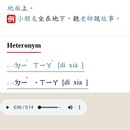
地面
上。
小朋友
坐在地下，聽
老師
說
故事
。
例
Heteronym
ˋ
ˋ
[dì xià ]
ㄉㄧ
ㄒㄧㄚ
ˋ
[dì xia ]
ㄉㄧ
˙ㄒㄧㄚ