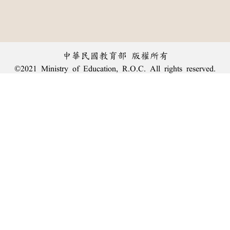
中華民國教育部 版權所有
©2021 Ministry of Education, R.O.C. All rights reserved.
︿
:::
個資法及隱私聲明
|
辭典公眾授權網
|
意見交流
|
網網相連
三峽總院區地址：新北市三峽區三樹路2號、
臺北院區地址：臺北市大安區和平東路一段179號、
回頂端
臺中院區地址：臺中市豐原區師範街67號
電話總機：
(02)7740-7890
、
傳真：(02)7740-7064、
TANet VoIP：9009-7890
線上人數: 1759
累積總人次: 239,928,048