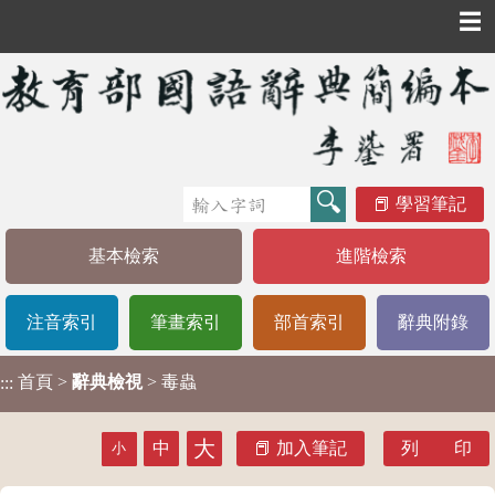
☰
學習筆記
基本檢索
進階檢索
注音索引
筆畫索引
部首索引
辭典附錄
首頁
>
辭典檢視
> 毒蟲
:::
大
中
加入筆記
列 印
小