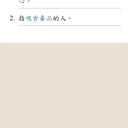
心
。
指
吸食
毒品
的人。