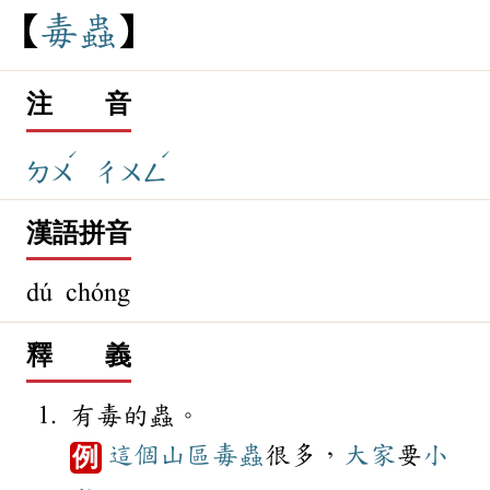
毒
蟲
注 音
ˊ
ˊ
ㄉㄨ
ㄔㄨㄥ
漢語拼音
dú chóng
釋 義
有毒的蟲。
這個
山區
毒蟲
很多，
大家
要
小
例