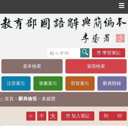
☰
學習筆記
基本檢索
進階檢索
注音索引
筆畫索引
部首索引
辭典附錄
首頁
>
辭典檢視
> 多媒體
:::
大
中
加入筆記
列 印
小