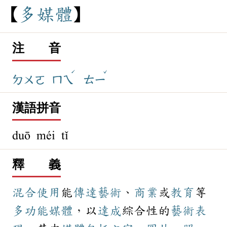
多
媒
體
注 音
ˊ
ˇ
ㄉㄨㄛ
ㄇㄟ
ㄊㄧ
漢語拼音
duō méi tǐ
釋 義
混合
使用
能
傳達
藝術
、
商業
或
教育
等
多功能
媒體
，以
達成
綜合性的
藝術
表