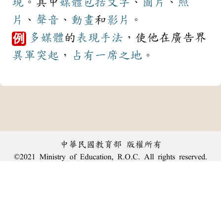
現
。其中
媒體
包括
文字
、
圖片
、
照
片
、
聲音
、
動畫
和
影片
。
多媒體
的
表現
手法
，使他在廣告界
例
異軍突起
，
占有
一席之地
。
中華民國教育部 版權所有
©2021 Ministry of Education, R.O.C. All rights reserved.