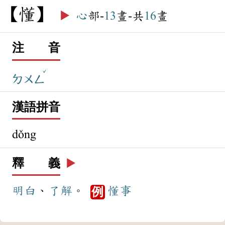
懂
▶️
心
部-
13
畫-共
16
畫
注 音
ˇ
ㄉㄨㄥ
漢語拼音
dǒng
釋 義
▶️
明白
、
了解
。
懂事
例