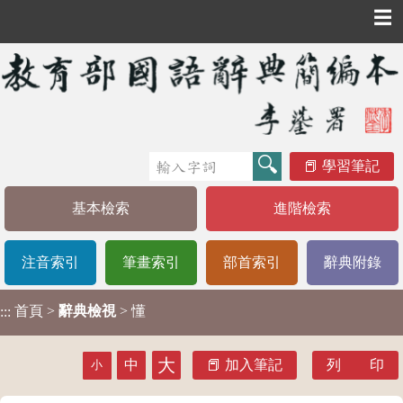
☰
學習筆記
基本檢索
進階檢索
注音索引
筆畫索引
部首索引
辭典附錄
首頁
>
辭典檢視
> 懂
:::
大
中
加入筆記
列 印
小