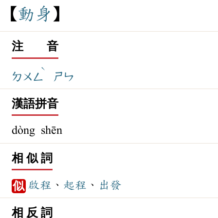
動
身
注 音
ˋ
ㄉㄨㄥ
ㄕㄣ
漢語拼音
dòng shēn
相 似 詞
啟程
、
起程
、
出發
似
相 反 詞