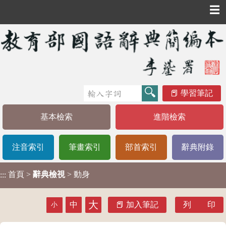
☰
學習筆記
基本檢索
進階檢索
注音索引
筆畫索引
部首索引
辭典附錄
首頁
>
辭典檢視
> 動身
:::
大
中
加入筆記
列 印
小