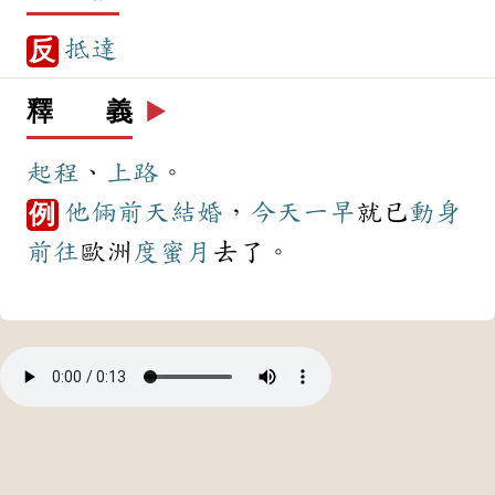
抵達
反
釋 義
▶️
起程
、
上路
。
他倆
前天
結婚
，
今天
一早
就已
動身
例
前往
歐洲
度蜜月
去了。