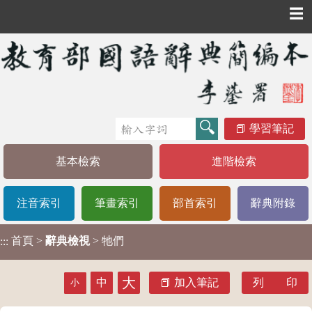
☰
學習筆記
基本檢索
進階檢索
注音索引
筆畫索引
部首索引
辭典附錄
首頁
>
辭典檢視
> 牠們
:::
大
中
加入筆記
列 印
小