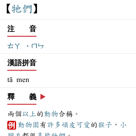
牠
們
注 音
ㄊㄚ
˙ㄇㄣ
漢語拼音
tā men
釋 義
▶️
兩個
以上
的
動物
合稱。
動物園
有
許多
頑皮
可愛
的
猴子
，
小
例
朋友
都很
喜歡
牠們
。