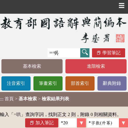
☰
學習筆記
基本檢索
進階檢索
注音索引
筆畫索引
部首索引
辭典附錄
首頁
>
基本檢索
>
檢索結果列表
:::
輸入「
=哄
」查詢字詞，找到正文 2 則，附錄 0 則相關資料。
加入筆記