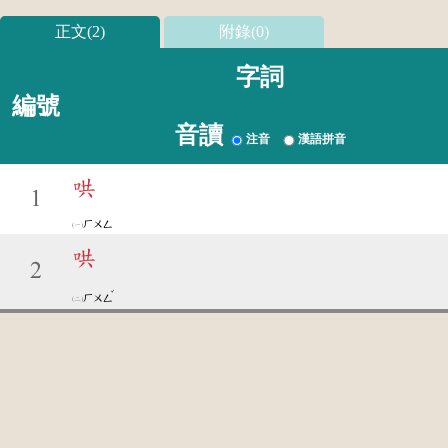
正文(2)
附錄(0)
字詞
編號
音讀
注音
漢語拼音
哄
1
ㄏㄨㄥ
哄
2
ˇ
ㄏㄨㄥ