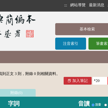
網站導覽
最新消息
:::
基本檢索
注音索引
筆畫索
到正文 3 則，附錄 0 則相關資料。
加入筆記
附錄(0)
字詞
音讀
注音