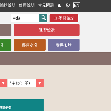
⚙️
編輯說明
使用說明
常見問題
👤
EN
學習筆記
進階檢索
引
部首索引
辭典附錄
漢語拼音