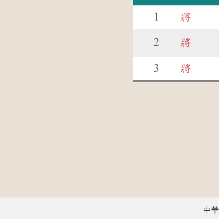
1
將
2
將
3
將
中華