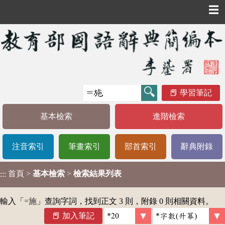
☰
學習筆記
基本檢索
進階檢索
注音索引
筆畫索引
部首索引
辭典附錄
首頁
>
基本檢索
>
檢索結果列表
:::
輸入「
=施
」查詢字詞，找到正文 3 則，附錄 0 則相關資料。
加入筆記