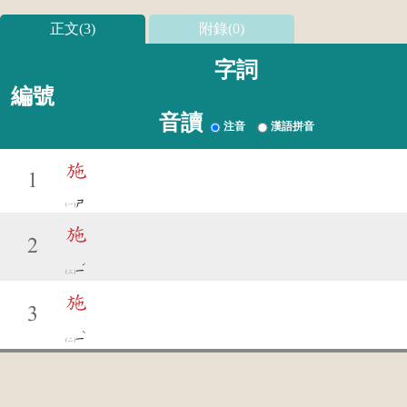
正文(3)
附錄(0)
字詞
編號
音讀
注音
漢語拼音
施
1
ㄕ
施
2
ˊ
ㄧ
施
3
ˋ
ㄧ