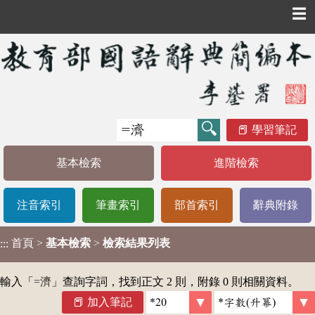
☰
學習筆記
基本檢索
進階檢索
注音索引
筆畫索引
部首索引
辭典附錄
首頁
>
基本檢索
>
檢索結果列表
:::
輸入「
=濟
」查詢字詞，找到正文 2 則，附錄 0 則相關資料。
加入筆記