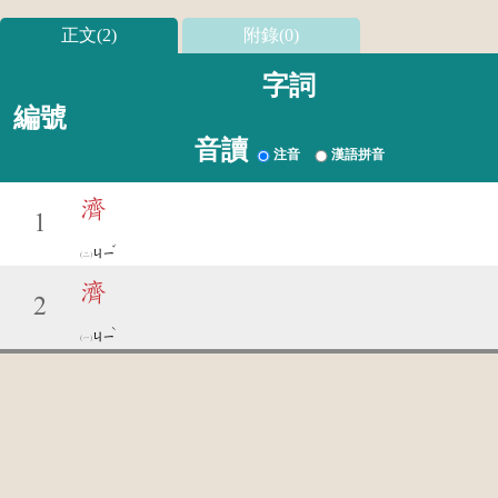
正文(2)
附錄(0)
字詞
編號
音讀
注音
漢語拼音
濟
1
ˇ
ㄐㄧ
濟
2
ˋ
ㄐㄧ