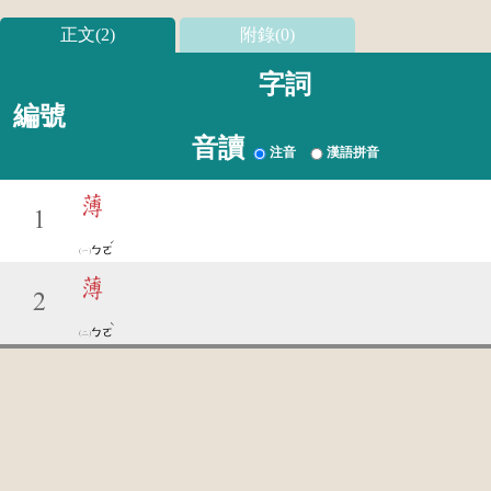
正文(2)
附錄(0)
字詞
編號
音讀
注音
漢語拼音
薄
1
ˊ
ㄅㄛ
薄
2
ˋ
ㄅㄛ