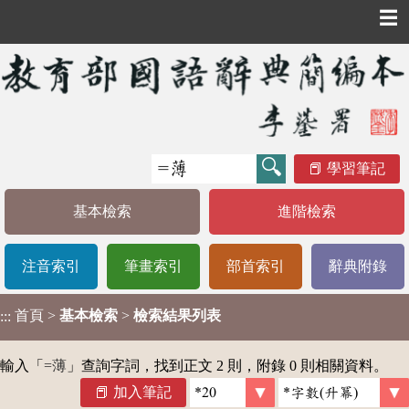
☰
學習筆記
基本檢索
進階檢索
注音索引
筆畫索引
部首索引
辭典附錄
首頁
>
基本檢索
>
檢索結果列表
:::
輸入「
=薄
」查詢字詞，找到正文 2 則，附錄 0 則相關資料。
加入筆記