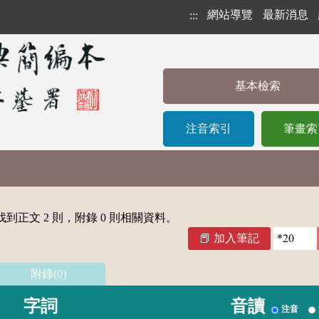
網站導覽
最新消息
:::
基本檢索
注音索引
筆畫索
到正文 2 則，附錄 0 則相關資料。
加入筆記
附錄(0)
字詞
音讀
注音