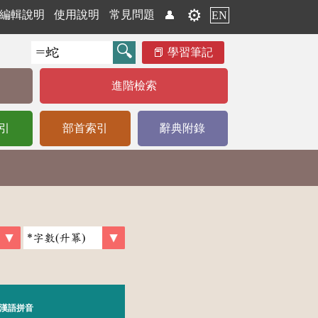
⚙️
編輯說明
使用說明
常見問題
👤
EN
學習筆記
進階檢索
引
部首索引
辭典附錄
漢語拼音