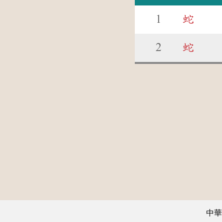
1
蛇
2
蛇
中華