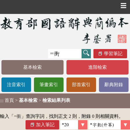
☰
學習筆記
基本檢索
進階檢索
注音索引
筆畫索引
部首索引
辭典附錄
首頁
>
基本檢索
>
檢索結果列表
:::
輸入「
=衝
」查詢字詞，找到正文 2 則，附錄 0 則相關資料。
加入筆記