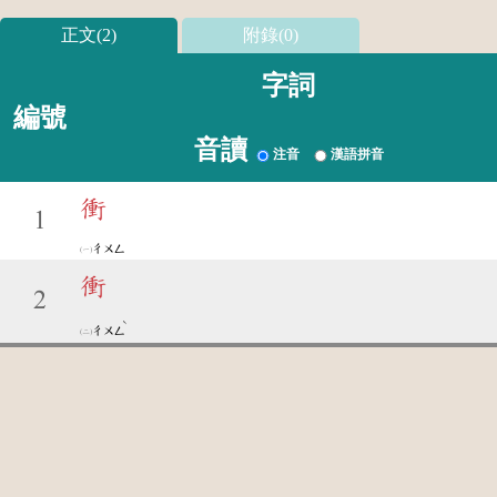
正文(2)
附錄(0)
字詞
編號
音讀
注音
漢語拼音
衝
1
ㄔㄨㄥ
衝
2
ˋ
ㄔㄨㄥ