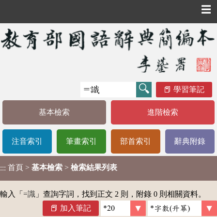
☰
學習筆記
基本檢索
進階檢索
注音索引
筆畫索引
部首索引
辭典附錄
首頁
>
基本檢索
>
檢索結果列表
:::
輸入「
=識
」查詢字詞，找到正文 2 則，附錄 0 則相關資料。
加入筆記