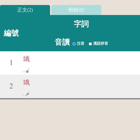
正文(2)
附錄(0)
字詞
編號
音讀
注音
漢語拼音
識
1
ˋ
ㄓ
識
2
ˋ
ㄕ