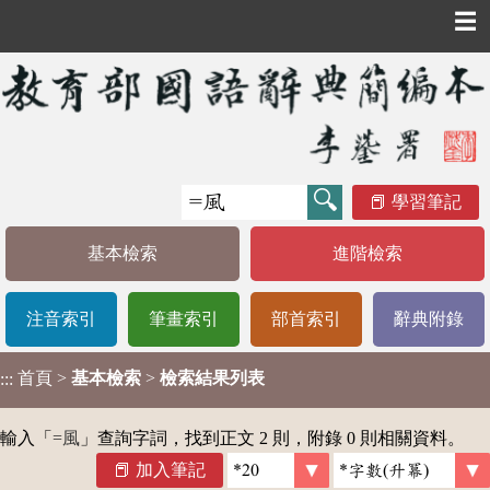
☰
學習筆記
基本檢索
進階檢索
注音索引
筆畫索引
部首索引
辭典附錄
首頁
>
基本檢索
>
檢索結果列表
:::
輸入「
=風
」查詢字詞，找到正文 2 則，附錄 0 則相關資料。
加入筆記