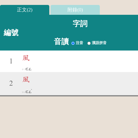
正文(2)
附錄(0)
字詞
編號
音讀
注音
漢語拼音
風
1
ㄈㄥ
風
2
ˋ
ㄈㄥ