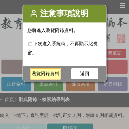
☰
學習筆記
基本檢索
進階檢索
注音索引
筆畫索引
部首索引
辭典附錄
首頁
>
辭典附錄
>
檢索結果列表
:::
輸入「
=地下
」查詢字詞，找到正文 2 則，附錄 0 則相關資料。
正文(2)
附錄(0)