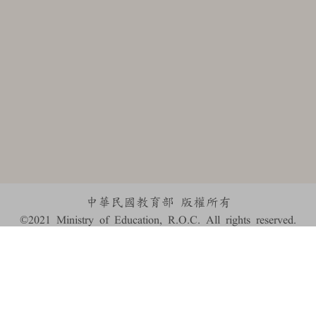
中華民國教育部 版權所有
©2021 Ministry of Education, R.O.C. All rights reserved.
:::
個資法及隱私聲明
|
辭典公眾授權網
|
意見交流
|
網網相連