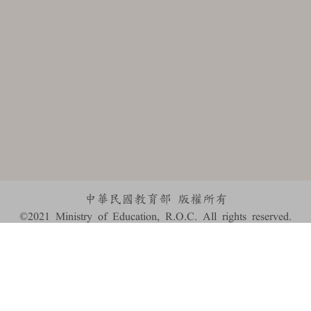
中華民國教育部 版權所有
©2021 Ministry of Education, R.O.C. All rights reserved.
:::
個資法及隱私聲明
|
辭典公眾授權網
|
意見交流
|
網網相連