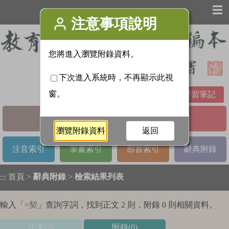
☰
學習筆記
基本檢索
進階檢索
注音索引
筆畫索引
部首索引
辭典附錄
首頁
>
辭典附錄
>
檢索結果列表
:::
輸入「
=契
」查詢字詞，找到正文 2 則，附錄 0 則相關資料。
正文(2)
附錄(0)