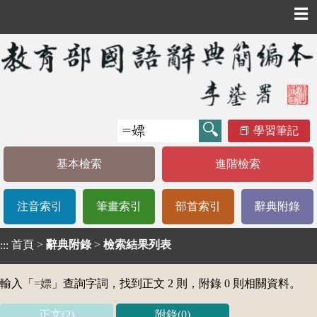
☰
學習筆記
基本檢索
進階檢索
注音索引
筆畫索引
部首索引
辭典附錄
首頁
>
辭典附錄
>
檢索結果列表
:::
輸入「
=嫖
」查詢字詞，找到正文 2 則，附錄 0 則相關資料。
正文(2)
附錄(0)